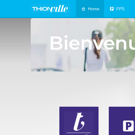
Home
FPS
Bienven